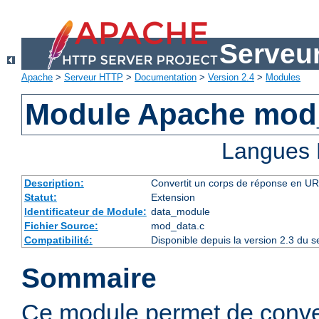
Serveu
Apache
>
Serveur HTTP
>
Documentation
>
Version 2.4
>
Modules
Module Apache mod
Langues 
Description:
Convertit un corps de réponse en 
Statut:
Extension
Identificateur de Module:
data_module
Fichier Source:
mod_data.c
Compatibilité:
Disponible depuis la version 2.3 du
Sommaire
Ce module permet de conve