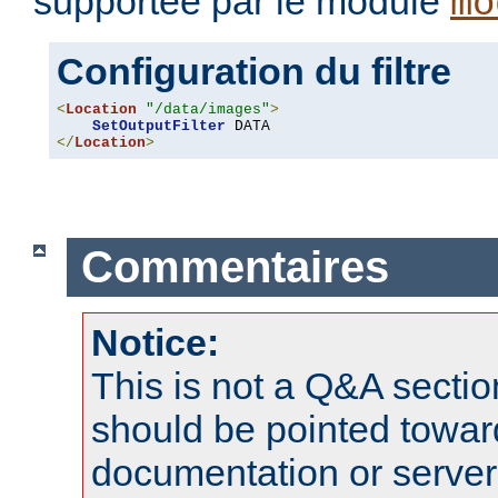
supportée par le module
mo
Configuration du filtre
<
Location
"/data/images"
>
SetOutputFilter
</
Location
>
Commentaires
Notice:
This is not a Q&A sect
should be pointed towar
documentation or serve