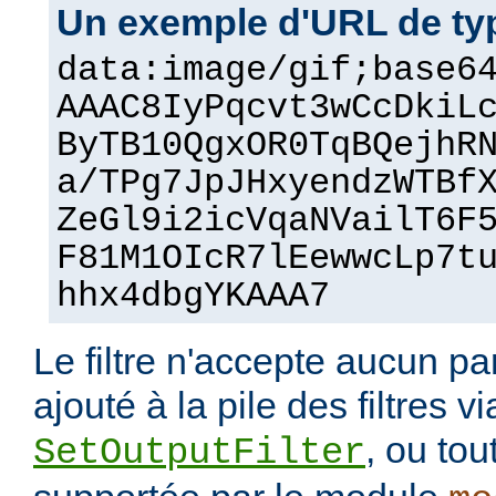
Un exemple d'URL de ty
data:image/gif;base6
AAAC8IyPqcvt3wCcDkiL
ByTB10QgxOR0TqBQejhR
a/TPg7JpJHxyendzWTBf
ZeGl9i2icVqaNVailT6F
F81M1OIcR7lEewwcLp7t
hhx4dbgYKAAA7
Le filtre n'accepte aucun pa
ajouté à la pile des filtres vi
, ou tou
SetOutputFilter