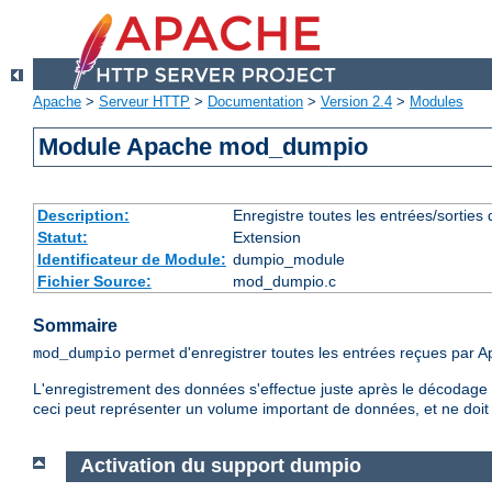
Apache
>
Serveur HTTP
>
Documentation
>
Version 2.4
>
Modules
Module Apache mod_dumpio
Description:
Enregistre toutes les entrées/sorties
Statut:
Extension
Identificateur de Module:
dumpio_module
Fichier Source:
mod_dumpio.c
Sommaire
permet d'enregistrer toutes les entrées reçues par Apa
mod_dumpio
L'enregistrement des données s'effectue juste après le décodage S
ceci peut représenter un volume important de données, et ne doit 
Activation du support dumpio