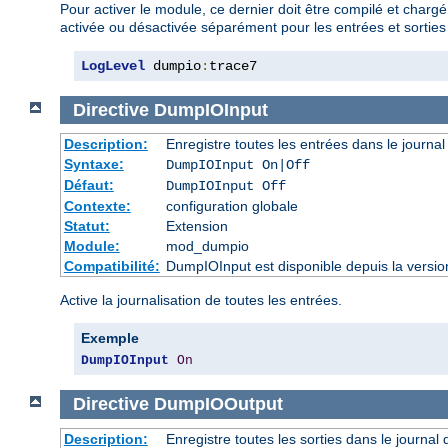
Pour activer le module, ce dernier doit être compilé et chargé
activée ou désactivée séparément pour les entrées et sorties 
LogLevel
 dumpio
:
trace7
Directive
DumpIOInput
Description:
Enregistre toutes les entrées dans le journal
Syntaxe:
DumpIOInput On|Off
Défaut:
DumpIOInput Off
Contexte:
configuration globale
Statut:
Extension
Module:
mod_dumpio
Compatibilité:
DumpIOInput est disponible depuis la versio
Active la journalisation de toutes les entrées.
Exemple
DumpIOInput
On
Directive
DumpIOOutput
Description:
Enregistre toutes les sorties dans le journal