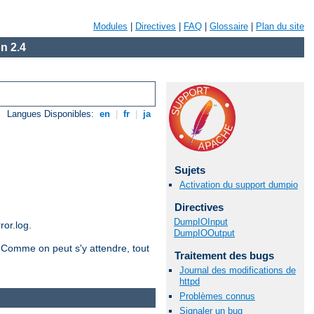
Modules
|
Directives
|
FAQ
|
Glossaire
|
Plan du site
n 2.4
Langues Disponibles:
en
|
fr
|
ja
Sujets
Activation du support dumpio
Directives
DumpIOInput
ror.log.
DumpIOOutput
. Comme on peut s'y attendre, tout
Traitement des bugs
Journal des modifications de
httpd
Problèmes connus
Signaler un bug