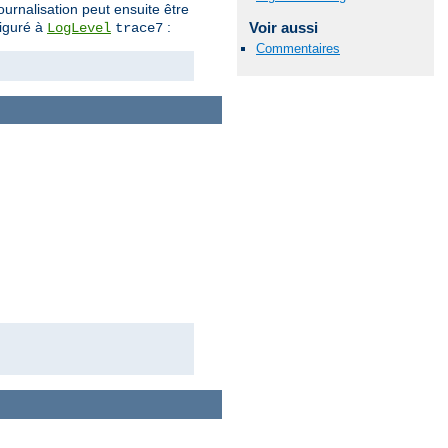
ournalisation peut ensuite être
figuré à
:
Voir aussi
LogLevel
trace7
Commentaires