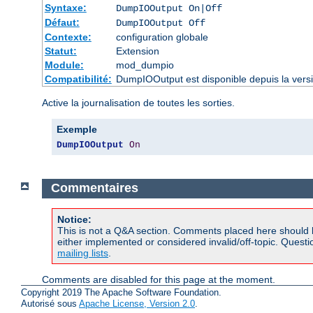
Syntaxe:
DumpIOOutput On|Off
Défaut:
DumpIOOutput Off
Contexte:
configuration globale
Statut:
Extension
Module:
mod_dumpio
Compatibilité:
DumpIOOutput est disponible depuis la vers
Active la journalisation de toutes les sorties.
Exemple
DumpIOOutput
On
Commentaires
Notice:
This is not a Q&A section. Comments placed here should 
either implemented or considered invalid/off-topic. Ques
mailing lists
.
Comments are disabled for this page at the moment.
Copyright 2019 The Apache Software Foundation.
Autorisé sous
Apache License, Version 2.0
.