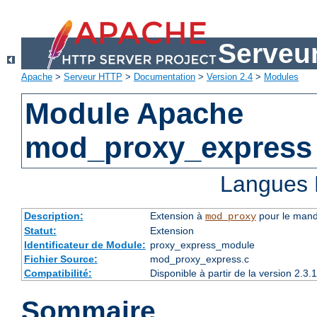
Serveu
Apache
>
Serveur HTTP
>
Documentation
>
Version 2.4
>
Modules
Module Apache
mod_proxy_express
Langues 
Description:
Extension à
pour le mand
mod_proxy
Statut:
Extension
Identificateur de Module:
proxy_express_module
Fichier Source:
mod_proxy_express.c
Compatibilité:
Disponible à partir de la version 2.
Sommaire