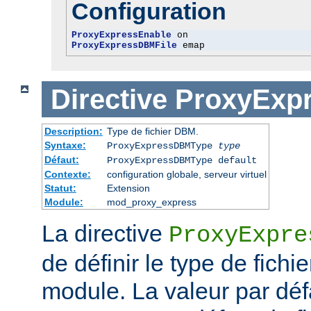
Configuration
ProxyExpressEnable
ProxyExpressDBMFile
 emap
Directive
ProxyExp
Description:
Type de fichier DBM.
Syntaxe:
ProxyExpressDBMType
type
Défaut:
ProxyExpressDBMType default
Contexte:
configuration globale, serveur virtuel
Statut:
Extension
Module:
mod_proxy_express
La directive
ProxyExpre
de définir le type de fich
module. La valeur par dé