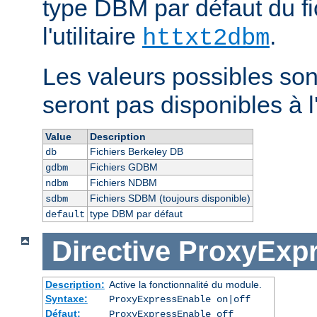
type DBM par défaut du fi
l'utilitaire
.
httxt2dbm
Les valeurs possibles son
seront pas disponibles à l
Value
Description
Fichiers Berkeley DB
db
Fichiers GDBM
gdbm
Fichiers NDBM
ndbm
Fichiers SDBM (toujours disponible)
sdbm
type DBM par défaut
default
Directive
ProxyExp
Description:
Active la fonctionnalité du module.
Syntaxe:
ProxyExpressEnable on|off
Défaut:
ProxyExpressEnable off