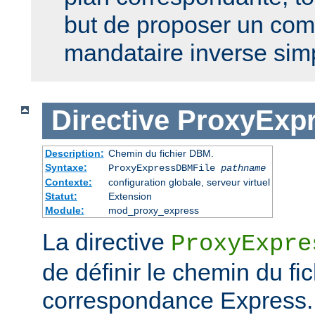
but de proposer un co
mandataire inverse sim
Directive
ProxyExp
Description:
Chemin du fichier DBM.
Syntaxe:
ProxyExpressDBMFile
pathname
Contexte:
configuration globale, serveur virtuel
Statut:
Extension
Module:
mod_proxy_express
La directive
ProxyExpre
de définir le chemin du f
correspondance Express. 