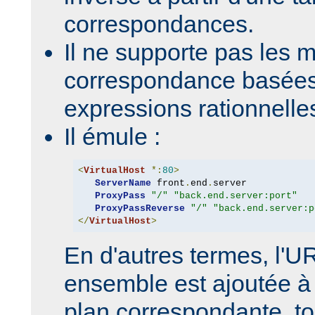
correspondances.
Il ne supporte pas les 
correspondance basées
expressions rationnelle
Il émule :
<
VirtualHost
*:
80
>
ServerName
 front
.
end
.
server

ProxyPass
"/"
"back.end.server:port"
ProxyPassReverse
"/"
"back.end.server:p
</
VirtualHost
>
En d'autres termes, l'
ensemble est ajoutée à 
plan correspondante, to