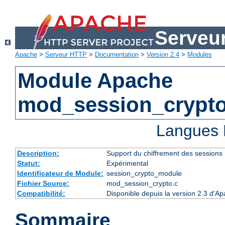
Serveu
Apache
>
Serveur HTTP
>
Documentation
>
Version 2.4
>
Modules
Module Apache
mod_session_crypt
Langues 
Description:
Support du chiffrement des sessions
Statut:
Expérimental
Identificateur de Module:
session_crypto_module
Fichier Source:
mod_session_crypto.c
Compatibilité:
Disponible depuis la version 2.3 d'A
Sommaire