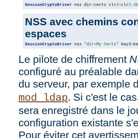
SessionCryptoDriver
 nss dir
=
certs cl
é
3
=
cl
é
3.d
NSS avec chemins con
espaces
SessionCryptoDriver
 nss 
"dir=My Certs"
 key3
=
k
Le pilote de chiffrement
N
configuré au préalable da
du serveur, par exemple 
. Si c'est le c
mod_ldap
sera enregistré dans le jou
configuration existante s'
Pour éviter cet avertisseme