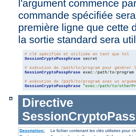
l'argument commence pa
commande spécifiée sera 
première ligne que cette 
la sortie standard sera ut
# clé spécifiée et utilisée en tant que tel
SessionCryptoPassphrase
 secret

# exécution de /path/to/program pour générer 
SessionCryptoPassphrase
 exec
:/
path
/
to
/
program

# exécution de /path/to/program avec un argum
SessionCryptoPassphrase
"exec:/path/to/otherP
Directive
SessionCryptoPass
Description:
Le fichier contenant les clés utilisées pour ch