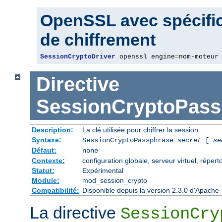
OpenSSL avec spécific
de chiffrement
SessionCryptoDriver
 openssl engine
=
nom-moteur
Directive
SessionCryptoPass
Description:
La clé utilisée pour chiffrer la session
Syntaxe:
SessionCryptoPassphrase
secret
[
se
Défaut:
none
Contexte:
configuration globale, serveur virtuel, répert
Statut:
Expérimental
Module:
mod_session_crypto
Compatibilité:
Disponible depuis la version 2.3.0 d'Apache
La directive
SessionCry