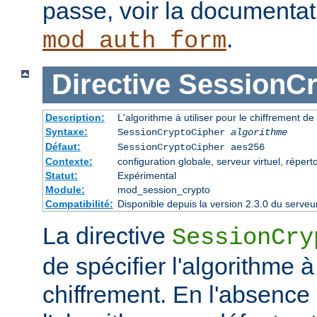
passe, voir la documenta
.
mod_auth_form
Directive
SessionCr
Description:
L'algorithme à utiliser pour le chiffrement de
Syntaxe:
SessionCryptoCipher
algorithme
Défaut:
SessionCryptoCipher aes256
Contexte:
configuration globale, serveur virtuel, répert
Statut:
Expérimental
Module:
mod_session_crypto
Compatibilité:
Disponible depuis la version 2.3.0 du serv
La directive
SessionCry
de spécifier l'algorithme à 
chiffrement. En l'absence 