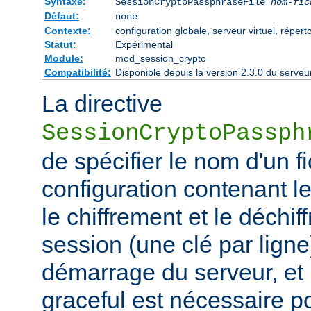
Syntaxe:
SessionCryptoPassphraseFile
nom-fic
Défaut:
none
Contexte:
configuration globale, serveur virtuel, réperto
Statut:
Expérimental
Module:
mod_session_crypto
Compatibilité:
Disponible depuis la version 2.3.0 du serv
La directive
SessionCryptoPassph
de spécifier le nom d'un f
configuration contenant les
le chiffrement et le déchif
session (une clé par ligne)
démarrage du serveur, et
graceful est nécessaire p