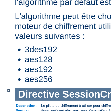
l'algorithme par défaut es
L'algorithme peut être cho
moteur de chiffrement util
valeurs suivantes :
3des192
aes128
aes192
aes256
Directive
SessionCr
Description:
Le pilote de chiffrement à utiliser pour chiffr
Syntaxe:
SessionCryptoDriver
nom
[param[=val