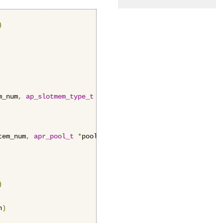
)
m_num
,
ap_slotmem_type_t
 type
,
apr_pool_t
*
pool
)
tem_num
,
apr_pool_t
*
pool
)
)
n
)