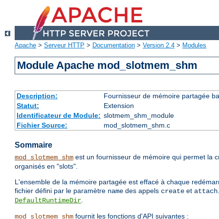
Apache
>
Serveur HTTP
>
Documentation
>
Version 2.4
>
Modules
Module Apache mod_slotmem_shm
Description:
Fournisseur de mémoire partagée bas
Statut:
Extension
Identificateur de Module:
slotmem_shm_module
Fichier Source:
mod_slotmem_shm.c
Sommaire
est un fournisseur de mémoire qui permet la 
mod_slotmem_shm
organisés en "slots".
L'ensemble de la mémoire partagée est effacé à chaque redémarrag
fichier défini par le paramètre
des appels
et
name
create
attach
.
DefaultRuntimeDir
fournit les fonctions d'API suivantes :
mod_slotmem_shm