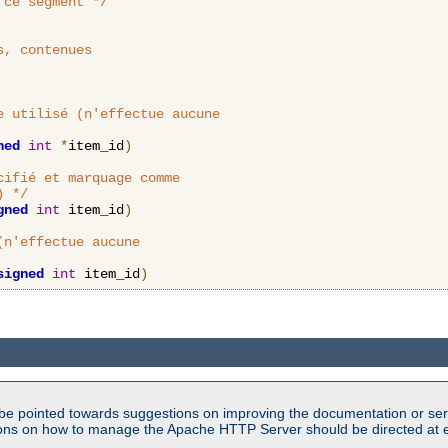
 ce segment */
, contenues

 utilisé (n'effectue aucune

ned
int
*
item_id
)
ifié et marquage comme

) */
gned
int
 item_id
)
n'effectue aucune

signed
int
 item_id
)
be pointed towards suggestions on improving the documentation or ser
tions on how to manage the Apache HTTP Server should be directed at e