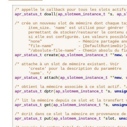
/* appelle le callback pour tous les slots actifs
apr_status_t
 doall
(
ap_slotmem_instance_t
*
s
,
ap_s
/* crée un nouveau slot de mémoire dont chaque tai
      item_size. 'name' est utilisé pour générer l
      permettant de stocker/restaurer le contenu d
      si elle est configurée. Les valeurs possible
      "none"                - Mémoire partagée ano
      "file-name"           - [DefaultRuntimeDir]/
      "/absolute-file-name" - Chemin absolu du fi
apr_status_t
 create
(
ap_slotmem_instance_t
**
new
,
/* attache à un slot de mémoire existant. Voir

      'create' pour la description du paramètre

      'name'. */
apr_status_t
 attach
(
ap_slotmem_instance_t
**
new
,
/* obtient la mémoire associée à ce slot actif. *
apr_status_t
 dptr
(
ap_slotmem_instance_t
*
s
,
unsig
/* lit la mémoire depuis ce slot et la transfert 
apr_status_t
 get
(
ap_slotmem_instance_t
*
s
,
unsign
/* écrit dans ce slot la mémoire en provenance de
apr_status_t
 put
(
ap_slotmem_instance_t
*
slot
,
uns