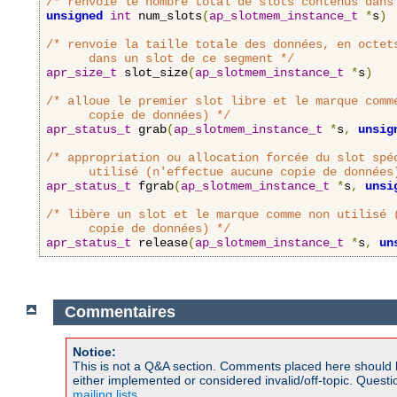
/* renvoie le nombre total de slots contenus dans
unsigned
int
 num_slots
(
ap_slotmem_instance_t
*
s
)
/* renvoie la taille totale des données, en octets
      dans un slot de ce segment */
apr_size_t
 slot_size
(
ap_slotmem_instance_t
*
s
)
/* alloue le premier slot libre et le marque comme
      copie de données) */
apr_status_t
 grab
(
ap_slotmem_instance_t
*
s
,
unsig
/* appropriation ou allocation forcée du slot spéc
      utilisé (n'effectue aucune copie de données
apr_status_t
 fgrab
(
ap_slotmem_instance_t
*
s
,
unsi
/* libère un slot et le marque comme non utilisé (
      copie de données) */
apr_status_t
 release
(
ap_slotmem_instance_t
*
s
,
un
Commentaires
Notice:
This is not a Q&A section. Comments placed here should 
either implemented or considered invalid/off-topic. Ques
mailing lists
.