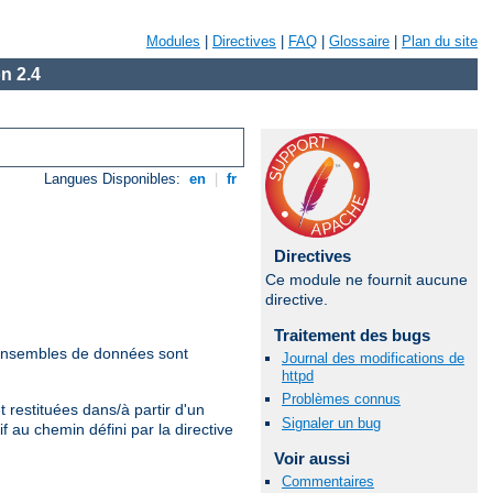
Modules
|
Directives
|
FAQ
|
Glossaire
|
Plan du site
n 2.4
Langues Disponibles:
en
|
fr
Directives
Ce module ne fournit aucune
directive.
Traitement des bugs
 ensembles de données sont
Journal des modifications de
httpd
Problèmes connus
restituées dans/à partir d'un
Signaler un bug
if au chemin défini par la directive
Voir aussi
Commentaires