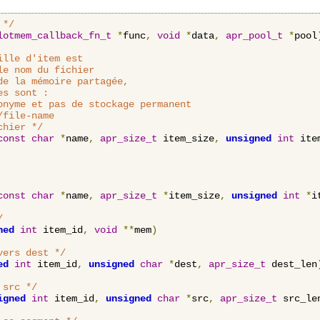
 */
lotmem_callback_fn_t
*
func
,
void
*
data
,
apr_pool_t
*
pool
lle d'item est

e nom du fichier

e la mémoire partagée,

s sont :

nyme et pas de stockage permanent

file-name

chier */
const
char
*
name
,
apr_size_t
 item_size
,
unsigned
int
 ite
const
char
*
name
,
apr_size_t
*
item_size
,
unsigned
int
*
i
/
ned
int
 item_id
,
void
**
mem
)
vers dest */
ed
int
 item_id
,
unsigned
char
*
dest
,
apr_size_t
 dest_len
 src */
igned
int
 item_id
,
unsigned
char
*
src
,
apr_size_t
 src_le