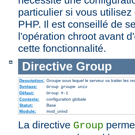
particulier si vous utilise
PHP. Il est conseillé de se
l'opération chroot avant d'
cette fonctionnalité.
Directive
Group
Description:
Groupe sous lequel le serveur va traiter les r
Syntaxe:
Group
groupe unix
Défaut:
Group #-1
Contexte:
configuration globale
Statut:
Base
Module:
mod_unixd
La directive
permet 
Group