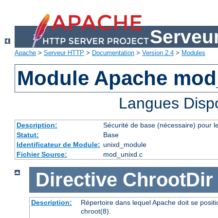
Serveu
Apache
>
Serveur HTTP
>
Documentation
>
Version 2.4
>
Modules
Module Apache mod
Langues Disp
Description:
Sécurité de base (nécessaire) pour le
Statut:
Base
Identificateur de Module:
unixd_module
Fichier Source:
mod_unixd.c
Directive
ChrootDir
Description:
Répertoire dans lequel Apache doit se posit
chroot(8).