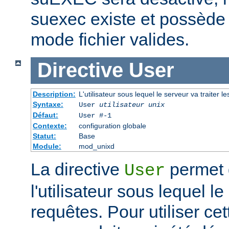
suexec existe et possède 
mode fichier valides.
Directive
User
Description:
L'utilisateur sous lequel le serveur va traiter l
Syntaxe:
User
utilisateur unix
Défaut:
User #-1
Contexte:
configuration globale
Statut:
Base
Module:
mod_unixd
La directive
permet d
User
l'utilisateur sous lequel le
requêtes. Pour utiliser cett