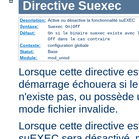
Directive
Suexec
Description:
Active ou désactive la fonctionnalité suEXEC
Syntaxe:
Suexec On|Off
Défaut:
On si le binaire suexec existe avec 
Off dans le cas contraire
Contexte:
configuration globale
Statut:
Base
Module:
mod_unixd
Lorsque cette directive est
démarrage échouera si le
n'existe pas, ou possède 
mode fichier invalide.
Lorsque cette directive est
suEXEC sera désactivé, m