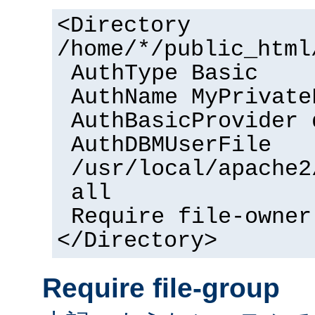
<Directory
/home/*/public_html
AuthType Basic
AuthName MyPrivate
AuthBasicProvider 
AuthDBMUserFile
/usr/local/apache2
all
Require file-owner
</Directory>
Require file-group