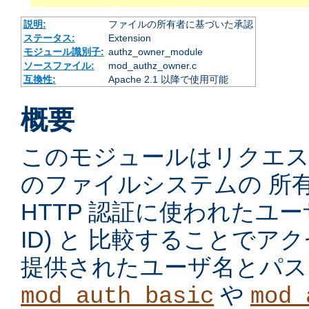
説明:
ファイルの所有者に基づいた承認
ステータス:
Extension
モジュール識別子:
authz_owner_module
ソースファイル:
mod_authz_owner.c
互換性:
Apache 2.1 以降で使用可能
概要
このモジュールはリクエ
のファイルシステムの 所
HTTP 認証に使われたユーザ
ID) と 比較することで
提供されたユーザ名とパス
や
mod_auth_basic
mod_