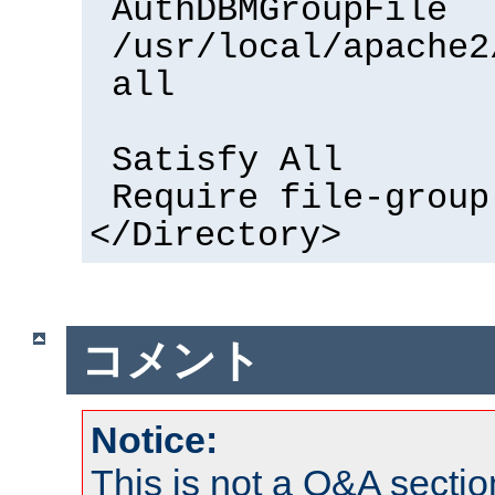
AuthDBMGroupFile
/usr/local/apache2
all
Satisfy All
Require file-group
</Directory>
コメント
Notice:
This is not a Q&A sect