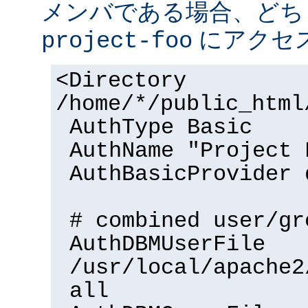
メンバである場合、どち
にアクセ
project-foo
<Directory
/home/*/public_html
AuthType Basic
AuthName "Project 
AuthBasicProvider 
# combined user/gr
AuthDBMUserFile
/usr/local/apache2
all