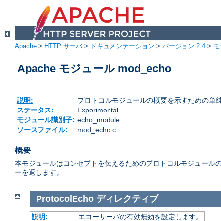
Apache
>
HTTP サーバ
>
ドキュメンテーション
>
バージョン 2.4
>
モ
Apache モジュール mod_echo
説明:
プロトコルモジュールの概要を示すための単
ステータス:
Experimental
モジュール識別子:
echo_module
ソースファイル:
mod_echo.c
概要
本モジュールはコンセプトを伝えるためのプロトコルモジュールの 
ーを返します。
ProtocolEcho
ディレクティブ
説明:
エコーサーバの有効無効を設定します。