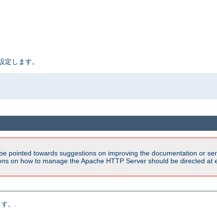
設定します。
be pointed towards suggestions on improving the documentation or ser
tions on how to manage the Apache HTTP Server should be directed at e
す。.