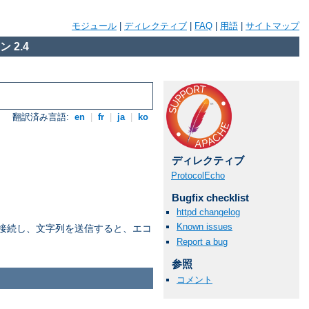
モジュール
|
ディレクティブ
|
FAQ
|
用語
|
サイトマップ
 2.4
翻訳済み言語:
en
|
fr
|
ja
|
ko
ディレクティブ
ProtocolEcho
Bugfix checklist
httpd changelog
Known issues
で接続し、文字列を送信すると、エコ
Report a bug
参照
コメント