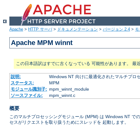
Apache
>
HTTP サーバ
>
ドキュメンテーション
>
バージョン 2.4
>
モ
Apache MPM winnt
この日本語訳はすでに古くなっている 可能性があります。 最
説明:
Windows NT 向けに最適化されたマルチプ
ステータス:
MPM
モジュール識別子:
mpm_winnt_module
ソースファイル:
mpm_winnt.c
概要
このマルチプロセッシングモジュール (MPM) は Windows
セスがリクエストを取り扱うためにスレッドを 起動します。