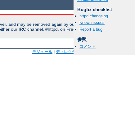
Bugfix checklist
httpd changelog
Known issues
ver, and may be removed again by our moderators if they are
ither our IRC channel, #httpd, on Freenode, or sent to our
Report a bug
参照
コメント
モジュール
|
ディレクティブ
|
FAQ
|
用語
|
サイトマップ