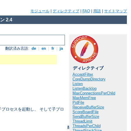
モジュール
|
ディレクティブ
|
FAQ
|
用語
|
サイトマップ
 2.4
翻訳済み言語:
de
|
en
|
fr
|
ja
ディレクティブ
AcceptFilter
CoreDumpDirectory
Listen
ListenBacklog
MaxConnectionsPerChild
MaxMemFree
PidFile
ReceiveBufferSize
の子プロセスを起動し、 そして子プロ
ScoreBoardFile
SendBufferSize
ThreadLimit
ThreadsPerChild
翻訳済み言語:
de
|
en
|
fr
|
ja
ThreadStackSize