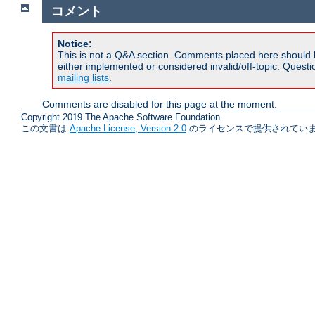
コメント
Notice:
This is not a Q&A section. Comments placed here should 
either implemented or considered invalid/off-topic. Ques
mailing lists
.
Comments are disabled for this page at the moment.
Copyright 2019 The Apache Software Foundation.
この文書は
Apache License, Version 2.0
のライセンスで提供されていま